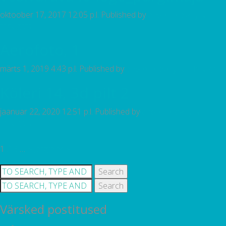
oktoober 17, 2017 12:05 p.l.
Published by
andre
Leave your
thoughts
Aerofoto, 1
märts 1, 2019 4:43 p.l.
Published by
andre
Leave your thoughts
Köleri 14, 3d pilt 2
jaanuar 22, 2020 12:51 p.l.
Published by
andre
Leave your
thoughts
1
2
3
…
5
Järgmine »
Search
Search
Värsked postitused