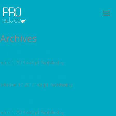
REFERENTSID
OMANIKUJÄRELEVALVE
Archives
DETAILPLANEERINGUD
Järveküla kodu
KONSULTATSIOONID
märts 1, 2019 4:49 p.l.
Published by
andre
Leave your thoughts
PROJEKTEERIMISE PROJEKTIJUHTIMINE
Vesivarava16_logo
TEENUSED
oktoober 17, 2017 1:05 p.l.
Published by
andre
Leave your
thoughts
UUDISED
_DSC9159
MEESKOND
märts 1, 2019 4:40 p.l.
Published by
andre
Leave your thoughts