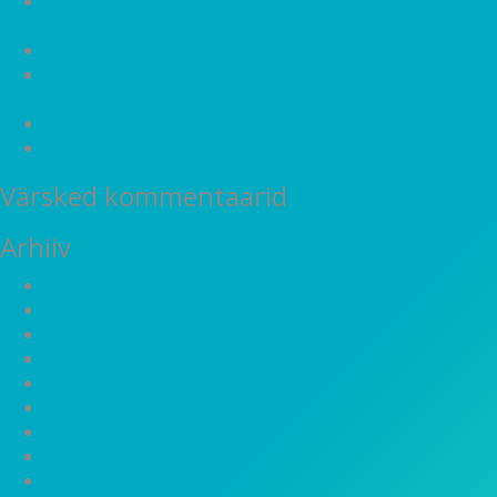
Vabaõhumuuseumi tee arendus – omanikujärelevalve
teenus!
Uus ärihoone Sõpruse pst ääres
Uued kortermajad Kristiines – omanikujärelevalve ja
projekteerimise projektijuhtimine
Pro Advice tegus aasta 2021
Poska 14a omanikujärelevalve
Värsked kommentaarid
Arhiiv
mai 2022
aprill 2022
veebruar 2022
jaanuar 2022
oktoober 2020
september 2020
jaanuar 2020
november 2019
oktoober 2019