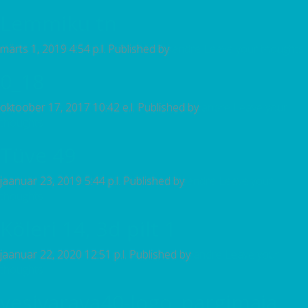
Lemmiku tn
märts 1, 2019 4:54 p.l.
Published by
andre
Leave your thoughts
0_18
oktoober 17, 2017 10:42 e.l.
Published by
andre
Leave your
thoughts
Tüve 49
jaanuar 23, 2019 5:44 p.l.
Published by
andre
Leave your
thoughts
Köleri 14, 3d pilt 1
jaanuar 22, 2020 12:51 p.l.
Published by
andre
Leave your
thoughts
vesivarava40-logo_pargimaja