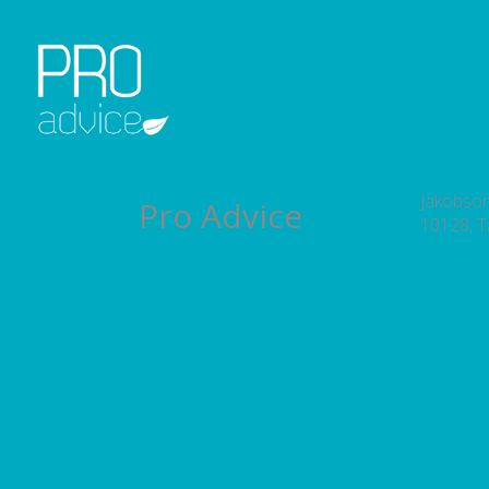
REFERENTSID
OMANIKUJÄRELEVALVE
DETAILPLANEERINGUD
Jakobson
Pro Advice
10128, Ta
KONSULTATSIOONID
PROJEKTEERIMISE PROJEKTIJUHTIMINE
TEENUSED
UUDISED
MEESKOND