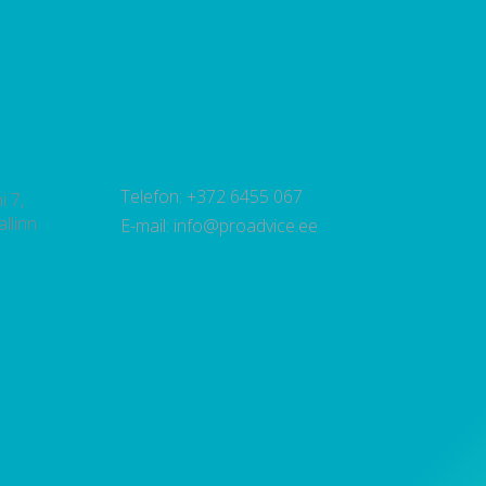
Telefon: +372 6455 067
i 7,
llinn
E-mail: info@proadvice.ee