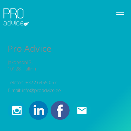
REFERENTSID
OMANIKUJÄRELEVALVE
Pro Advice
DETAILPLANEERINGUD
Jakobsoni 7,
KONSULTATSIOONID
10128, Tallinn
PROJEKTEERIMISE PROJEKTIJUHTIMINE
Telefon: +372 6455 067
E-mail: info@proadvice.ee
TEENUSED
UUDISED
MEESKOND