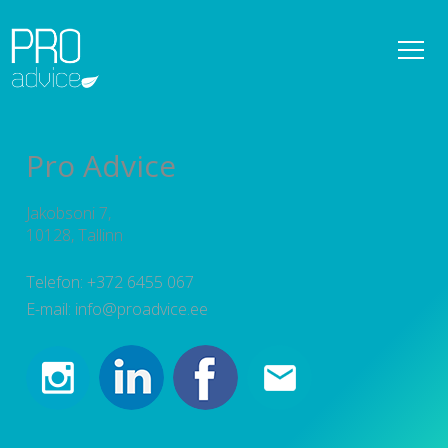
REFERENTSID
OMANIKUJÄRELEVALVE
Pro Advice
DETAILPLANEERINGUD
Jakobsoni 7,
KONSULTATSIOONID
10128, Tallinn
PROJEKTEERIMISE PROJEKTIJUHTIMINE
Telefon: +372 6455 067
E-mail: info@proadvice.ee
TEENUSED
UUDISED
MEESKOND