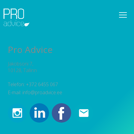
REFERENTSID
OMANIKUJÄRELEVALVE
Pro Advice
DETAILPLANEERINGUD
Jakobsoni 7,
KONSULTATSIOONID
10128, Tallinn
PROJEKTEERIMISE PROJEKTIJUHTIMINE
Telefon: +372 6455 067
E-mail: info@proadvice.ee
TEENUSED
UUDISED
MEESKOND