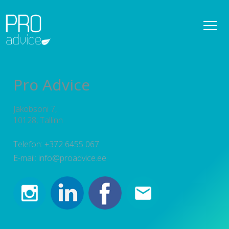
REFERENTSID
OMANIKUJÄRELEVALVE
Pro Advice
DETAILPLANEERINGUD
Jakobsoni 7,
KONSULTATSIOONID
10128, Tallinn
PROJEKTEERIMISE PROJEKTIJUHTIMINE
Telefon: +372 6455 067
E-mail: info@proadvice.ee
TEENUSED
UUDISED
MEESKOND