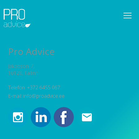
REFERENTSID
OMANIKUJÄRELEVALVE
Pro Advice
DETAILPLANEERINGUD
Jakobsoni 7,
KONSULTATSIOONID
10128, Tallinn
PROJEKTEERIMISE PROJEKTIJUHTIMINE
Telefon: +372 6455 067
E-mail: info@proadvice.ee
TEENUSED
UUDISED
MEESKOND